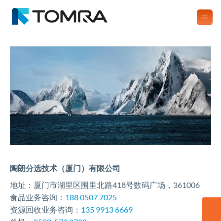
跳
到
内
容
陶朗分选技术（厦门）有限公司
地址：厦门市湖里区围里北路418号数码广场，361006
食品业务咨询：
188 0507 7025
资源回收业务咨询：
135 9913 6669
联系我们