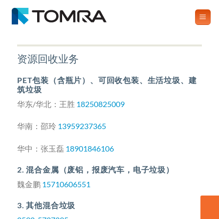
跳
到
内
容
资源回收业务
PET包装（含瓶片）、可回收包装、生活垃圾、建
筑垃圾
华东/华北：王胜
18250825009
华南：邵玲
13959237365
华中：张玉磊
18901846106
2. 混合金属（废铝，报废汽车，电子垃圾）
魏金鹏
15710606551
3. 其他混合垃圾
联系我们