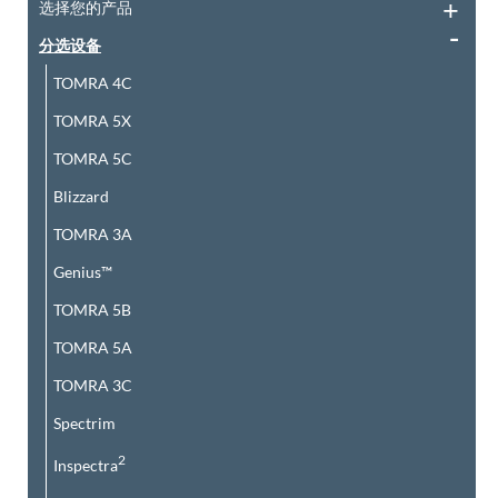
选择您的产品
分选设备
TOMRA 4C
TOMRA 5X
TOMRA 5C
Blizzard
TOMRA 3A
Genius™
TOMRA 5B
TOMRA 5A
TOMRA 3C
Spectrim
2
Inspectra