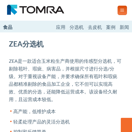
跳
到
内
容
食品
应用
分选机
去皮机
案例
新闻
ZEA分选机
ZEA是一款适合玉米粒生产商使用的传感型分选机，可
剔除苞叶、瑕疵、病害品，并根据尺寸进行分选/分
级。对于重视设备产能，并要求确保所有苞叶和瑕疵
品都精准剔除的食品加工企业，它不但可以实现高
效、优质的分选，还能降低运营成本。该设备经久耐
用，且运营成本较低。
高产能，低维护成本
轻柔处理产品的灵活分选机
联系我们
控制和反馈简单