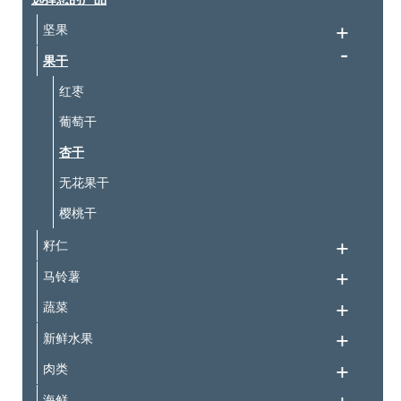
坚果
果干
红枣
葡萄干
杏干
无花果干
樱桃干
籽仁
马铃薯
蔬菜
新鲜水果
肉类
海鲜