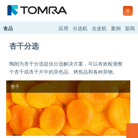
跳
到
内
容
食品
应用
分选机
去皮机
案例
新闻
杏干分选
陶朗为杏干分选提供分选解决方案，可以有效检测整
个杏干或杏干片中的异色品、烤焦品和各种异物。
杏干
联系我们