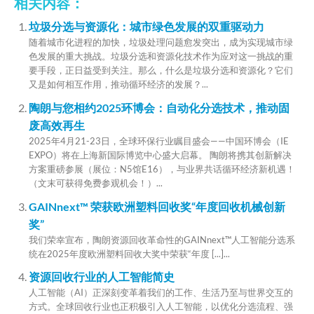
相关内容：
垃圾分选与资源化：城市绿色发展的双重驱动力
随着城市化进程的加快，垃圾处理问题愈发突出，成为实现城市绿
色发展的重大挑战。垃圾分选和资源化技术作为应对这一挑战的重
要手段，正日益受到关注。那么，什么是垃圾分选和资源化？它们
又是如何相互作用，推动循环经济的发展？...
陶朗与您相约2025环博会：自动化分选技术，推动固
废高效再生
2025年4月21-23日，全球环保行业瞩目盛会——中国环博会（IE
EXPO）将在上海新国际博览中心盛大启幕。 陶朗将携其创新解决
方案重磅参展（展位：N5馆E16），与业界共话循环经济新机遇！
（文末可获得免费参观机会！）...
GAINnext™ 荣获欧洲塑料回收奖“年度回收机械创新
奖”
我们荣幸宣布，陶朗资源回收革命性的GAINnext™人工智能分选系
统在2025年度欧洲塑料回收大奖中荣获“年度 [...]...
资源回收行业的人工智能简史
人工智能（AI）正深刻变革着我们的工作、生活乃至与世界交互的
方式。全球回收行业也正积极引入人工智能，以优化分选流程、强