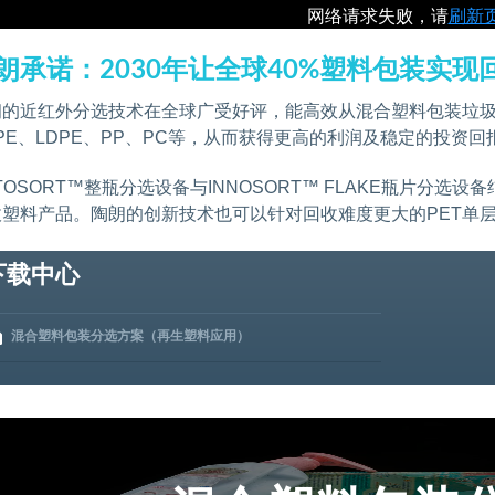
网络请求失败，请
刷新
朗承诺：2030年让全球40%塑料包装实现
朗的近红外分选技术在全球广受好评，能高效从混合塑料包装垃圾
PE、LDPE、PP、PC等，从而获得更高的利润及稳定的投资回
TOSORT™整瓶分选设备与INNOSORT™ FLAKE瓶片分
收塑料产品。陶朗的创新技术也可以针对回收难度更大的PET单
下载中心
混合塑料包装分选方案（再生塑料应用）