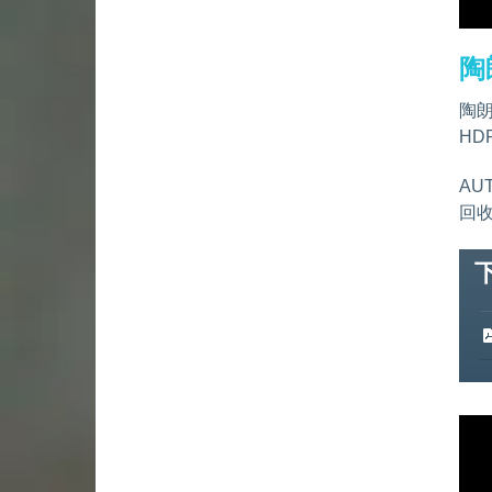
陶
陶
HD
AU
回