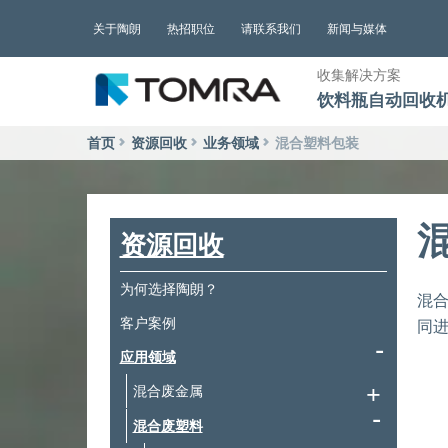
跳
关于陶朗
热招职位
请联系我们
新闻与媒体
到
内
收集解决方案
容
饮料瓶自动回收
首页
资源回收
业务领域
混合塑料包装
资源回收
为何选择陶朗？
混合
客户案例
同
应用领域
混合废金属
混合废塑料