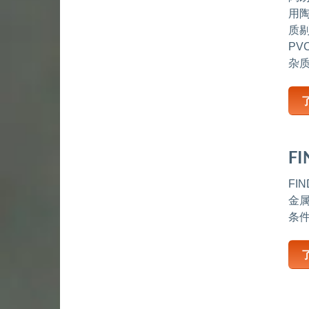
用
质
PV
杂
F
FI
金
条