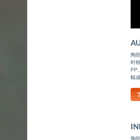
A
陶朗
时
PP
幅
I
陶朗