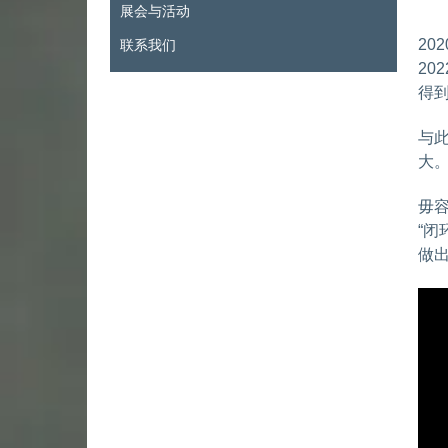
展会与活动
联系我们
2
20
得
与
大
毋
“
做