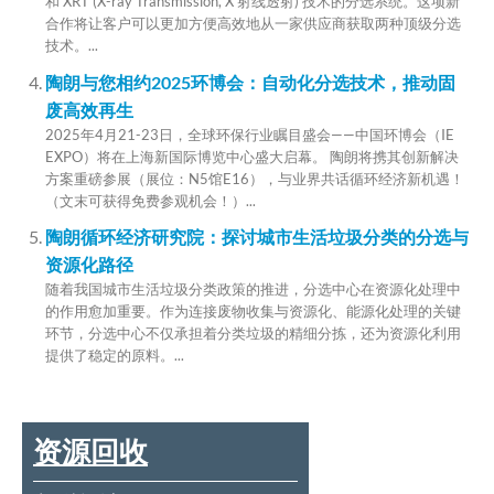
和 XRT (X-ray Transmission, X 射线透射) 技术的分选系统。这项新
合作将让客户可以更加方便高效地从一家供应商获取两种顶级分选
技术。...
陶朗与您相约2025环博会：自动化分选技术，推动固
废高效再生
2025年4月21-23日，全球环保行业瞩目盛会——中国环博会（IE
EXPO）将在上海新国际博览中心盛大启幕。 陶朗将携其创新解决
方案重磅参展（展位：N5馆E16），与业界共话循环经济新机遇！
（文末可获得免费参观机会！）...
陶朗循环经济研究院：探讨城市生活垃圾分类的分选与
资源化路径
随着我国城市生活垃圾分类政策的推进，分选中心在资源化处理中
的作用愈加重要。作为连接废物收集与资源化、能源化处理的关键
环节，分选中心不仅承担着分类垃圾的精细分拣，还为资源化利用
提供了稳定的原料。...
资源回收