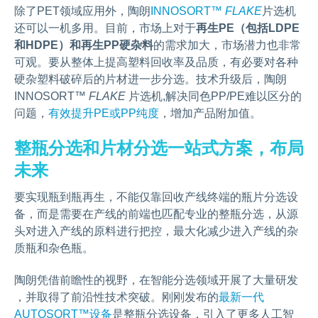
除了PET领域应用外，陶朗
INNOSORT™
FLAKE
片选机
还可以一机多用。目前，市场上对于
再生PE（包括LDPE
和HDPE）和再生PP硬杂料
的需求加大，市场潜力也非常
可观。要从整体上提高塑料回收率及品质，有必要对各种
硬杂塑料破碎后的片材进一步分选。技术升级后，陶朗
INNOSORT™
FLAKE
片选机,解决同色PP/PE难以区分的
问题，
有效提升PE或PP纯度
，增加产品附加值。
整瓶分选和片材分选一站式方案，布局
未来
要实现瓶到瓶再生，不能仅靠回收产线终端的瓶片分选设
备，而是需要在产线的前端也匹配专业的整瓶分选，从源
头对进入产线的原料进行把控，最大化减少进入产线的杂
质瓶和杂色瓶。
陶朗凭借前瞻性的视野，在智能分选领域开展了大量研发
，并取得了前沿性技术突破。刚刚发布的
最新一代
AUTOSORT™设备
是整瓶分选设备，引入了更多人工智