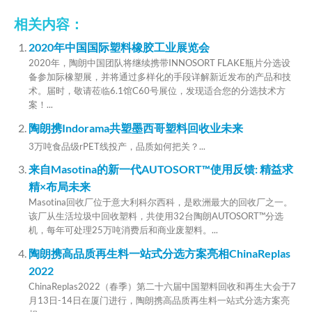
相关内容：
2020年中国国际塑料橡胶工业展览会
2020年，陶朗中国团队将继续携带INNOSORT FLAKE瓶片分选设
备参加际橡塑展，并将通过多样化的手段详解新近发布的产品和技
术。届时，敬请莅临6.1馆C60号展位，发现适合您的分选技术方
案！...
陶朗携Indorama共塑墨西哥塑料回收业未来
3万吨食品级rPET线投产，品质如何把关？...
来自Masotina的新一代AUTOSORT™使用反馈: 精益求
精×布局未来
Masotina回收厂位于意大利科尔西科，是欧洲最大的回收厂之一。
该厂从生活垃圾中回收塑料，共使用32台陶朗AUTOSORT™分选
机，每年可处理25万吨消费后和商业废塑料。...
陶朗携高品质再生料一站式分选方案亮相ChinaReplas
2022
ChinaReplas2022（春季）第二十六届中国塑料回收和再生大会于7
月13日-14日在厦门进行，陶朗携高品质再生料一站式分选方案亮