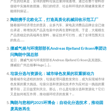
产生的结果是，全球的塑料垃圾总量持续激增。通过在整个塑料价
值链中实施有效措施，我们的经济、社会和环境的长期健康发展才
能得到保证...
陶朗携手北欧化工，打造高质化机械回收示范工厂
随着循环经济理念的普及，众多汽车、家电及消费品品牌企业已做
出承诺，将增加其产品及包装中的再生塑料使用。于是，大规模生
产品质稳定的高端再生塑料，验证技术可行性，成了全球范围关注
的焦点......
挪威气候与环境部部长Andreas Bjelland Eriksen率团访
问陶朗中国总部
近日，挪威气候与环境部部长Andreas Bjelland Eriksen及其团队、
挪威驻广州总领事Hege [...]...
垃圾分选与资源化：城市绿色发展的双重驱动力
随着城市化进程的加快，垃圾处理问题愈发突出，成为实现城市绿
色发展的重大挑战。垃圾分选和资源化技术作为应对这一挑战的重
要手段，正日益受到关注。那么，什么是垃圾分选和资源化？它们
又是如何相互作用，推动循环经济的发展？...
陶朗与您相约2025环博会：自动化分选技术，推动固
废高效再生