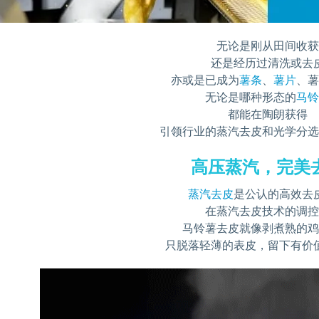
无论是刚从田间收
还是经历过清洗或去
亦或是已成为
薯条
、
薯片
、
无论是哪种形态的
马
都能在陶朗获得
引领行业的蒸汽去皮和光学分
高压蒸汽，完美
蒸汽去皮
是公认的高效去
在蒸汽去皮技术的调
马铃薯去皮就像剥煮熟的
只脱落轻薄的表皮，留下有价