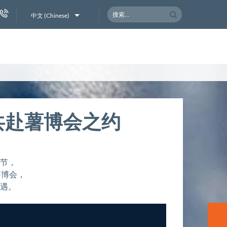
搜
中文 (Chinese)
索：
共赴薯博会之约
时节，
薯博会，
机遇。
联系我们
联系我们