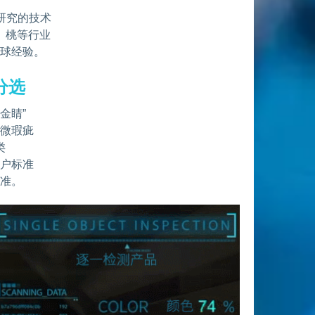
研究的技术
、桃等行业
全球经验。
分选
金睛”
细微瑕疵
类
客户标准
精准。