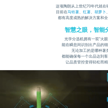
这项陶朗从上世纪70年代就在
目前在
马铃薯
、
红薯
、
胡萝卜
都有高度成熟的解决方案和
智慧之眼，智能
光学分选机拥有一双”火眼
能在瞬息间识别出产品的
无论加工的是哪种薯
都能确保每一个出品达到
让品质管控变得轻松而