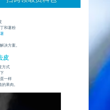
获
皮
薯丁和薯粉
铃薯
选解决方案。
去皮
皮方式
控下
鸡蛋一样
值的果肉。