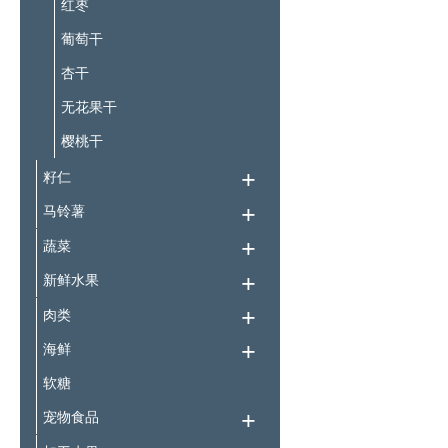
红枣
葡萄干
杏干
无花果干
樱桃干
籽仁
马铃薯
蔬菜
新鲜水果
肉类
海鲜
软糖
宠物食品