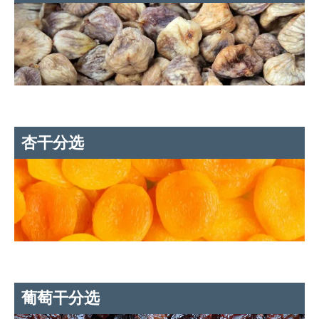
杏干分选
葡萄干分选