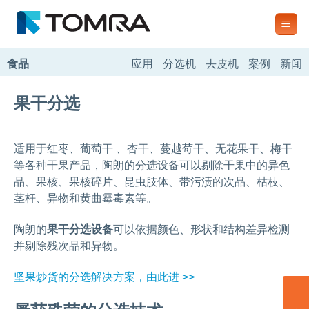
跳
到
内
容
食品
应用
分选机
去皮机
案例
新闻
果干分选
适用于红枣、葡萄干 、杏干、蔓越莓干、无花果干、梅干
等各种干果产品，陶朗的分选设备可以剔除干果中的异色
品、果核、果核碎片、昆虫肢体、带污渍的次品、枯枝、
茎杆、异物和黄曲霉毒素等。
陶朗的
果干分选设备
可以依据颜色、形状和结构差异检测
并剔除残次品和异物。
坚果炒货的分选解决方案，由此进 >>
联系我们