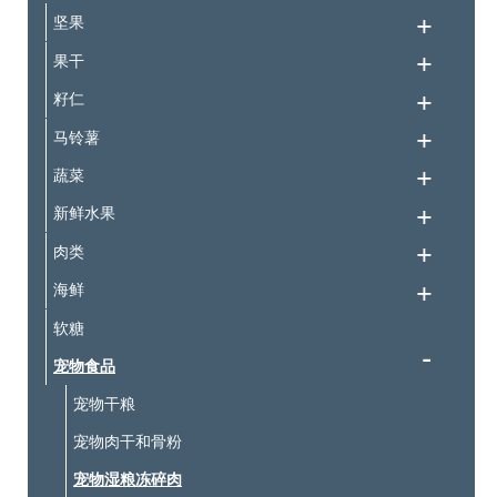
坚果
果干
籽仁
马铃薯
蔬菜
新鲜水果
肉类
海鲜
软糖
宠物食品
宠物干粮
宠物肉干和骨粉
宠物湿粮冻碎肉