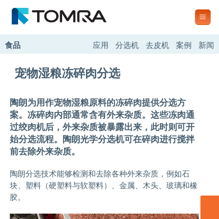
跳
到
内
容
食品
应用
分选机
去皮机
案例
新闻
宠物湿粮冻碎肉分选
陶朗为用作宠物湿粮原料的冻碎肉提供分选方
案。冻碎肉内部通常含有外来杂质。这些冻肉通
过绞肉机后，外来杂质被暴露出来，此时则可开
始分选流程。陶朗光学分选机可在碎肉进行搅拌
前去除外来杂质。
陶朗分选技术能够检测和去除各种外来杂质，例如石
块、塑料（硬塑料与软塑料）、金属、木头、玻璃和橡
胶。
联系我们