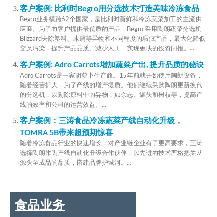
客户案例: 比利时Begro用分选技术打造美味冷冻食品
Begro业务横跨62个国家，是比利时新鲜和冷冻蔬菜加工的主流供
应商。为了向客户提供最优质的产品，Begro 采用陶朗蔬菜分选机
Blizzard去除塑料、木屑等异物和不同程度的瑕疵产品，最大化降低
交叉污染，提升产品品质、减少人工，实现更快的投资回报。...
客户案例: Adro Carrots增加蔬菜产出, 提升品质的秘诀
Adro Carrots是一家胡萝卜生产商。15年前就开始使用陶朗设备，
随着经营扩大，为了产线的增产提质。他们继续采购陶朗更新换代
的分选机，以剔除原料中的异物，如杂志、罐头和树枝等，提高产
线的效率和公司的运营效益。...
客户案例：三涛食品冷冻蔬菜产线自动化升级，
TOMRA 5B带来超预期惊喜
随着冷冻食品行业的快速增长，对产业链企业有了更高要求，三涛
选择陶朗作为产线自动化升级合作伙伴，以先进的技术严格把关从
源头至成品的品质，搭建品牌护城河。...
食品业务