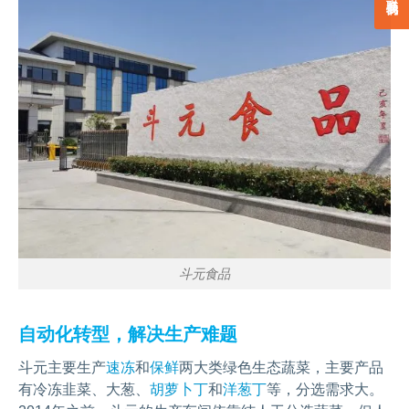
斗元食品
自动化转型，解决生产难题
斗元主要生产
速冻
和
保鲜
两大类绿色生态蔬菜，主要产品
有冷冻韭菜、大葱、
胡萝卜丁
和
洋葱丁
等，分选需求大。