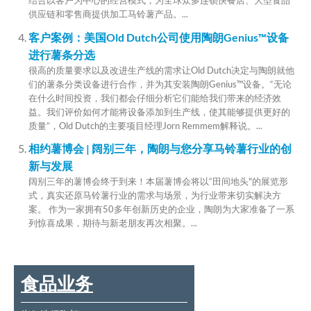
结合以客户为中心的经营模式，为全球众多连锁快餐店、大型食品
供应链和零售商提供加工马铃薯产品。...
客户案例：美国Old Dutch公司使用陶朗Genius™设备
进行薯条分选
很高的质量要求以及改进生产线的需求让Old Dutch决定与陶朗就他
们的薯条分类设备进行合作，并为其安装陶朗Genius™设备。“无论
在什么时间投资，我们都会仔细分析它们能给我们带来的经济效
益。我们评价如何才能将设备添加到生产线，使其能够提供更好的
质量”，Old Dutch的主要项目经理Jorn Remmem解释说。...
相约薯博会 | 阔别三年，陶朗与您分享马铃薯行业的创
新与发展
阔别三年的薯博会终于到来！本届薯博会将以“田间地头"的展览形
式，真实还原马铃薯行业的需求与场景，为行业带来切实解决方
案。 作为一家拥有50多年创新历史的企业，陶朗为大家准备了一系
列惊喜成果，期待与新老朋友再次相聚。...
食品业务