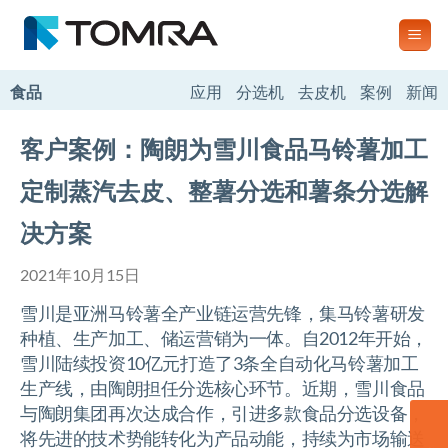
跳
到
内
容
食品
应用
分选机
去皮机
案例
新闻
客户案例：陶朗为雪川食品马铃薯加工
定制蒸汽去皮、整薯分选和薯条分选解
决方案
2021年10月15日
雪川是亚洲马铃薯全产业链运营先锋，集马铃薯研发
种植、生产加工、储运营销为一体。自2012年开始，
雪川陆续投资10亿元打造了3条全自动化马铃薯加工
生产线，由陶朗担任分选核心环节。近期，雪川食品
与陶朗集团再次达成合作，引进多款食品分选设备，
将先进的技术势能转化为产品动能，持续为市场输送
联系我们