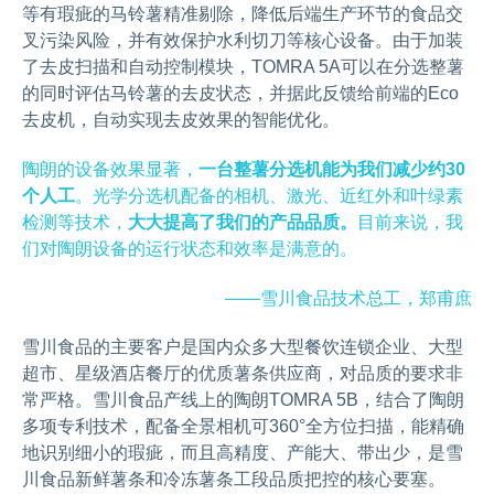
等有瑕疵的马铃薯精准剔除，降低后端生产环节的食品交
叉污染风险，并有效保护水利切刀等核心设备。由于加装
了去皮扫描和自动控制模块，TOMRA 5A可以在分选整薯
的同时评估马铃薯的去皮状态，并据此反馈给前端的Eco
去皮机，自动实现去皮效果的智能优化。
陶朗的设备效果显著，
一台整薯分选机能为我们减少约30
个人工
。光学分选机配备的相机、激光、近红外和叶绿素
检测等技术，
大大提高了我们的产品品质。
目前来说，我
们对陶朗设备的运行状态和效率是满意的。
——雪川食品技术总工，郑甫庶
雪川食品的主要客户是国内众多大型餐饮连锁企业、大型
超市、星级酒店餐厅的优质薯条供应商，对品质的要求非
常严格。雪川食品产线上的陶朗TOMRA 5B，结合了陶朗
多项专利技术，配备全景相机可360°全方位扫描，能精确
地识别细小的瑕疵，而且高精度、产能大、带出少，是雪
川食品新鲜薯条和冷冻薯条工段品质把控的核心要塞。