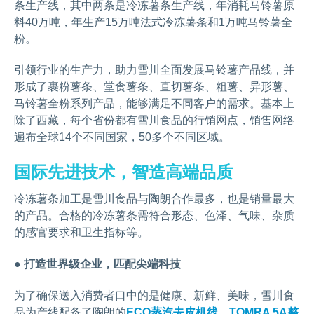
条生产线，其中两条是冷冻薯条生产线，年消耗马铃薯原
料40万吨，年生产15万吨法式冷冻薯条和1万吨马铃薯全
粉。
引领行业的生产力，助力雪川全面发展马铃薯产品线，并
形成了裹粉薯条、堂食薯条、直切薯条、粗薯、异形薯、
马铃薯全粉系列产品，能够满足不同客户的需求。基本上
除了西藏，每个省份都有雪川食品的行销网点，销售网络
遍布全球14个不同国家，50多个不同区域。
国际先进技术，智造高端品质
冷冻薯条加工是雪川食品与陶朗合作最多，也是销量最大
的产品。合格的冷冻薯条需符合形态、色泽、气味、杂质
的感官要求和卫生指标等。
● 打造世界级企业，匹配尖端科技
为了确保送入消费者口中的是健康、新鲜、美味，雪川食
品为产线配备了陶朗的
ECO蒸汽去皮机线
、
TOMRA 5A整