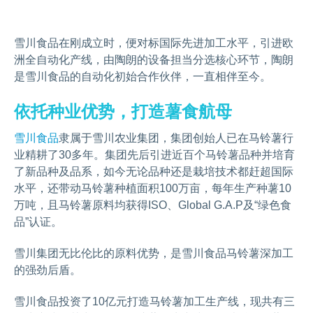
雪川食品在刚成立时，便对标国际先进加工水平，引进欧
洲全自动化产线，由陶朗的设备担当分选核心环节，陶朗
是雪川食品的自动化初始合作伙伴，一直相伴至今。
依托种业优势，打造薯食航母
雪川食品
隶属于雪川农业集团，集团创始人已在马铃薯行
业精耕了30多年。集团先后引进近百个马铃薯品种并培育
了新品种及品系，如今无论品种还是栽培技术都赶超国际
水平，还带动马铃薯种植面积100万亩，每年生产种薯10
万吨，且马铃薯原料均获得ISO、Global G.A.P及“绿色食
品”认证。
雪川集团无比伦比的原料优势，是雪川食品马铃薯深加工
的强劲后盾。
雪川食品投资了10亿元打造马铃薯加工生产线，现共有三