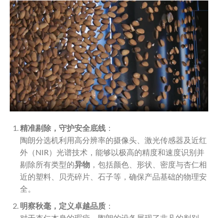
精准剔除，守护安全底线
：
陶朗分选机利用高分辨率的摄像头、激光传感器及近红
外（NIR）光谱技术，能够以极高的精度和速度识别并
剔除所有类型的
异物
，包括颜色、形状、密度与杏仁相
近的塑料、贝壳碎片、石子等，确保产品基础的物理安
全。
明察秋毫，定义卓越品质
：
对于杏仁本身的瑕疵，陶朗的设备展现了非凡的判别