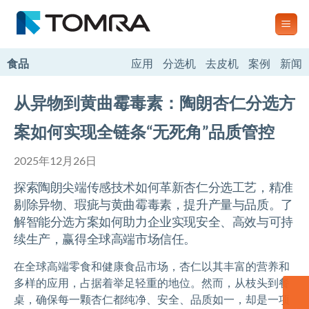
跳
到
内
容
食品
应用
分选机
去皮机
案例
新闻
从异物到黄曲霉毒素：陶朗杏仁分选方
案如何实现全链条“无死角”品质管控
2025年12月26日
探索陶朗尖端传感技术如何革新杏仁分选工艺，精准
剔除异物、瑕疵与黄曲霉毒素，提升产量与品质。了
解智能分选方案如何助力企业实现安全、高效与可持
续生产，赢得全球高端市场信任。
在全球高端零食和健康食品市场，杏仁以其丰富的营养和
多样的应用，占据着举足轻重的地位。然而，从枝头到餐
桌，确保每一颗杏仁都纯净、安全、品质如一，却是一项
联系我们