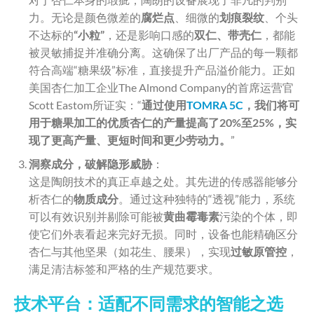
力。无论是颜色微差的
腐烂点
、细微的
划痕裂纹
、个头
不达标的
“小粒”
，还是影响口感的
双仁、带壳仁
，都能
被灵敏捕捉并准确分离。这确保了出厂产品的每一颗都
符合高端“糖果级”标准，直接提升产品溢价能力。正如
美国杏仁加工企业The Almond Company的首席运营官
Scott Eastom所证实：“
通过使用
TOMRA 5C
，我们将可
用于糖果加工的优质杏仁的产量提高了20%至25%，实
现了更高产量、更短时间和更少劳动力。
”
洞察成分，破解隐形威胁
：
这是陶朗技术的真正卓越之处。其先进的传感器能够分
析杏仁的
物质成分
。通过这种独特的“透视”能力，系统
可以有效识别并剔除可能被
黄曲霉毒素
污染的个体，即
使它们外表看起来完好无损。同时，设备也能精确区分
杏仁与其他坚果（如花生、腰果），实现
过敏原管控
，
满足清洁标签和严格的生产规范要求。
技术平台：适配不同需求的智能之选