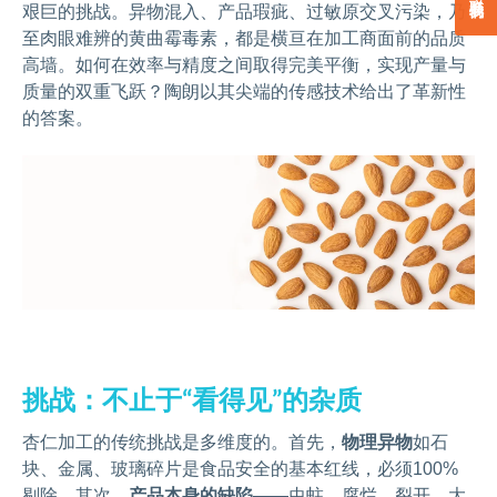
艰巨的挑战。异物混入、产品瑕疵、过敏原交叉污染，乃
至肉眼难辨的黄曲霉毒素，都是横亘在加工商面前的品质
高墙。如何在效率与精度之间取得完美平衡，实现产量与
质量的双重飞跃？陶朗以其尖端的传感技术给出了革新性
的答案。
挑战：不止于“看得见”的杂质
杏仁加工的传统挑战是多维度的。首先，
物理异物
如石
块、金属、玻璃碎片是食品安全的基本红线，必须100%
剔除。其次，
产品本身的缺陷
——虫蛀、腐烂、裂开、大